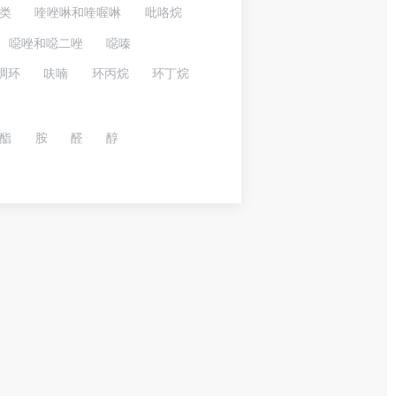
类
喹唑啉和喹喔啉
吡咯烷
噁唑和噁二唑
噁嗪
稠环
呋喃
环丙烷
环丁烷
酯
胺
醛
醇