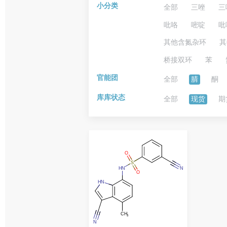
小分类
全部
三唑
三
吡咯
嘧啶
吡
其他含氮杂环
其
桥接双环
苯
官能团
全部
腈
酮
库库状态
全部
现货
期