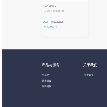
AC983089
苯,吲哚,官能团-腈
CAS：289483-69-8
产品详情 >>
产品与服务
关于我们
产品中心
关于都创
技术服务
分子砌块