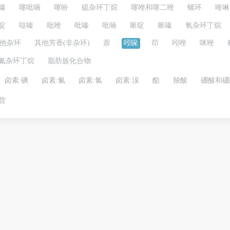
嗪
噻吡喃
噻吩
硫杂环丁烷
噻唑和噻二唑
螺环
喹啉
啶
哒嗪
吡唑
吡嗪
吡喃
哌啶
哌嗪
氧杂环丁烷
他杂环
其他芳香(非杂环)
萘
吲哚
茚
吲唑
咪唑
氮杂环丁烷
脂肪族化合物
卤素:碘
卤素:氟
卤素:氯
卤素:溴
酯
羧酸
硼酸和硼
货