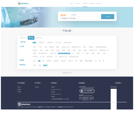
首页
关于我们
分子砌块
技术服务
联系我们
关键字搜索
批量搜索
Search
NEW PRODUCTS
产品上新
全部产品
|
新产品
|
重点产品
一级分类
全部
含氧杂环
含氮杂环
其它杂环
其他化合物
小分类
全部
三唑
三嗪
噻吡喃
噻吩
硫杂环丁烷
噻唑和噻二唑
螺环
喹啉类
喹唑啉和喹喔啉
吡咯烷
吡咯
嘧啶
吡啶
哒嗪
吡唑
吡嗪
吡喃
哌啶
哌嗪
氧杂环丁烷
噁唑和噁二唑
噁嗪
其他含氮杂环
其他杂环
其他芳香(非杂环)
萘
吲哚
茚
吲唑
咪唑
稠环
呋喃
环丙烷
环丁烷
桥接双环
苯
氮杂环丁烷
脂肪族化合物
官能团
全部
腈
酮
卤素:碘
卤素:氟
卤素:氯
卤素:溴
酯
羧酸
硼酸和硼酯
胺
醛
醇
库库状态
全部
现货
期货
暂无相关产品
产品与服务
关于我们
联系我们
在线客服
联系我们
产品中心
关于都创
商务合作：
QQ在线客服
官方公众号
技术服务
BB_sales@birdotech.com
Web在线客服
分子砌块
意见反馈：
BB_sales@birdotech.com
联系电话
公司地址：
021-58099077-8102
021-58099077-8041
上海市浦东新区周浦镇蓝靛路1199号1号楼
工作日 09:00-17:00
2015 - 2023
©
Copyright © 2019 Birdotech版权所有 ,
沪ICP备15032529号-2
沪公网安备 31011502016361号