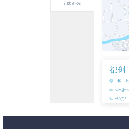
全球分公司
都创
中国（上
sales@bir
+86(0)21