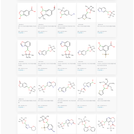
AC540147
AC540144
AC850818
AC705300
AC595128
稠环,苯,官能团-硼酸和硼酯,官能团-
稠环,苯,官能团-醛,官能团-硼酸和硼
稠环,苯,官能团-胺,官能团-醇,官能
噻吩,官能团-硼酸和硼酯
稠环,吡啶,吡唑,官能团-硼酸和硼酯
醇
酯,官能团-醇
团-硼酸和硼酯
CAS：1801711-87-4
CAS：1437051-71-2
CAS：1437051-80-3
CAS：942070-20-4
CAS：1873385-99-9
产品详情 >>
产品详情 >>
产品详情 >>
产品详情 >>
产品详情 >>
AC996985
AC737025
AC749326
AC531807
AC121914
苯,稠环,噁唑和噁二唑,官能团-硼酸
稠环,噁唑和噁二唑,苯,官能团-硼酸
苯,稠环,噁唑和噁二唑,官能团-硼酸
苯,稠环,噁唑和噁二唑,官能团-硼酸
苯,稠环,官能团-醇,官能团-硼酸和硼
和硼酯
和硼酯
和硼酯
和硼酯
酯,官能团-卤素:氟
CAS：2055713-74-9
CAS：1810038-58-4
CAS：2137501-14-3
CAS：936902-12-4
CAS：2324179-17-9
产品详情 >>
产品详情 >>
产品详情 >>
产品详情 >>
产品详情 >>
AC051193
AC534916
AC773515
AC705263
AC671660
苯,稠环,官能团-硼酸和硼酯,官能团-
稠环,噁嗪,官能团-硼酸和硼酯
稠环,吡啶,噻唑和噻二唑,官能团-硼
稠环,吡啶,吡咯,官能团-硼酸和硼酯
噻吩,官能团-硼酸和硼酯
酮
酸和硼酯
CAS：862081-37-6
CAS：1515866-60-0
CAS：1580489-60-6
CAS：1111638-14-2
CAS：2769970-51-4
产品详情 >>
产品详情 >>
产品详情 >>
产品详情 >>
产品详情 >>