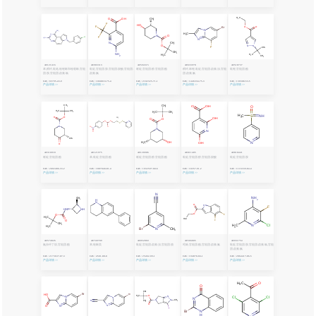
AC121416
AC903313
AC594315
AC633978
AC518737
苯,稠环,吡咯,喹唑啉和喹喔啉,官能
吡啶,官能团-胺,官能团-羧酸,官能团-
哌啶,官能团-醇,官能团-酯
稠环,咪唑,吡啶,官能团-卤素:溴,官能
吡唑,官能团-酯
团-胺,官能团-卤素:氯
卤素:氟
团-卤素:氟
CAS：65795-43-9
CAS：1060810-75-4
CAS：2102325-71-1
CAS：1446334-75-3
CAS：139308-53-5
产品详情 >>
产品详情 >>
产品详情 >>
产品详情 >>
产品详情 >>
AC310918
AC121975
AC120906
AC011405
AC810441
哌啶,官能团-酯
苯,吡啶,官能团-酯
哌啶,官能团-醇,官能团-酯
吡啶,官能团-醇,官能团-羧酸
吡啶,官能团-胺
CAS：2092486-33-2
CAS：1887040-81-4
CAS：1932597-68-6
CAS：10357-91-2
CAS：1116339-84-4
产品详情 >>
产品详情 >>
产品详情 >>
产品详情 >>
产品详情 >>
AC574826
AC749709
AC052869
AC566805
AC931754
氮杂环丁烷,官能团-酯
苯,喹啉类
吡啶,官能团-卤素:溴,官能团-腈
吲哚,官能团-酯,官能团-卤素:氟
吡啶,官能团-胺,官能团-卤素:氯,官能
团-卤素:氟
CAS：2173637-07-3
CAS：4501-08-0
CAS：25462-99-1
CAS：194870-66-1
CAS：2864417-86-5
产品详情 >>
产品详情 >>
产品详情 >>
产品详情 >>
产品详情 >>