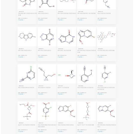
AC542158
AC593726
AC530258
AC577966
AC901793
吲哚,哌啶,螺环,官能团-卤素:溴,官能
吡唑,官能团-卤素:溴
稠环,吲哚,官能团-酯,官能团-卤素:溴
稠环,吡嗪,噁唑和噁二唑,官能团-酮
吡啶,官能团-腈,官能团-酯
团-酮
CAS：1713164-01-2
CAS：1383575-45-8
CAS：196203-96-0
CAS：1020349-31-8
CAS：1000529-39-4
产品详情 >>
产品详情 >>
产品详情 >>
产品详情 >>
产品详情 >>
AC530273
AC890478
AC544420
AC583948
AC503963
稠环,吲哚,官能团-卤素:溴
稠环,吡啶,官能团-卤素:溴
稠环,咪唑,三嗪,官能团-酮
稠环,咪唑,吡啶,官能团-醛,官能团-卤
苯,环丙烷,哌啶,吡啶,官能团-羧酸
素:氟
CAS：108061-47-8
CAS：1590410-83-5
CAS：865444-76-4
CAS：1019020-06-4
CAS：1656261-09-4
产品详情 >>
产品详情 >>
产品详情 >>
产品详情 >>
产品详情 >>
AC621042
AC742747
AC574411
AC610985
AC759920
嘧啶,官能团-卤素:氯,官能团-腈
其他含氮杂环,官能团-醇
氮杂环丁烷,官能团-醇
吡啶,官能团-卤素:溴,官能团-腈
吡啶,官能团-卤素:溴,官能团-卤素:
氯,官能团-腈
CAS：898044-48-9
CAS：1450754-41-2
CAS：2231664-90-5
CAS：116986-12-0
CAS：1256833-80-3
产品详情 >>
产品详情 >>
产品详情 >>
产品详情 >>
产品详情 >>
AC010827
AC181357
AC838218
AC809790
AC892854
氮杂环丁烷,官能团-醇,官能团-酯
吡啶,官能团-羧酸,官能团-卤素:氯,官
吲哚,官能团-酯,官能团-卤素:氟
氮杂环丁烷,环丁烷,官能团-羧酸
稠环,咪唑,吡啶,官能团-酯,官能团-卤
能团-卤素:氟
素:溴
CAS：1078166-51-4
CAS：280566-45-2
CAS：1227268-61-2
CAS：1989659-47-3
CAS：952206-60-9
产品详情 >>
产品详情 >>
产品详情 >>
产品详情 >>
产品详情 >>