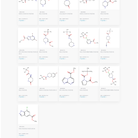
AC616109
AC130341
AC030153
AC020802
AC020707
喹啉类,官能团-胺,官能团-酯
哌啶,官能团-酯
其他含氮杂环,官能团-酯
喹啉类,官能团-胺,官能团-酯
哌嗪,官能团-酯
CAS：171049-41-5
CAS：163271-08-7
CAS：188975-88-4
CAS：164148-92-9
CAS：129799-15-1
产品详情 >>
产品详情 >>
产品详情 >>
产品详情 >>
产品详情 >>
AC534786
AC181275
AC181274
AC616124
AC160505
稠环,咪唑,吡嗪,官能团-酯,官能团-卤
哌嗪,官能团-酯
哌啶,官能团-酯
吡啶,官能团-硼酸和硼酯,官能团-酯
哌啶,官能团-酯,官能团-腈
素:溴
CAS：87597-21-5
CAS：129799-08-2
CAS：142643-29-6
CAS：957062-72-5
CAS：660406-84-8
产品详情 >>
产品详情 >>
产品详情 >>
产品详情 >>
产品详情 >>
AC587627
AC512945
AC098060
AC710454
AC506277
哌啶,官能团-酯
喹啉类,官能团-酯,官能团-卤素:溴
稠环,咪唑,嘧啶,官能团-酯
吡咯,官能团-酯
吡啶,官能团-硼酸和硼酯,官能团-酯
CAS：172913-96-1
CAS：893566-74-0
CAS：2120540-87-4
CAS：83548-46-3
CAS：1268816-61-0
产品详情 >>
产品详情 >>
产品详情 >>
产品详情 >>
产品详情 >>
AC519422
吲唑,官能团-酯,官能团-卤素:氯
CAS：1260851-48-6
产品详情 >>