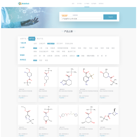
首页
关于我们
分子砌块
技术服务
联系我们
关键字搜索
批量搜索
Search
NEW PRODUCTS
产品上新
全部产品
|
新产品
|
重点产品
一级分类
全部
含氧杂环
含氮杂环
其它杂环
其他化合物
小分类
全部
三唑
三嗪
喹啉类
喹唑啉和喹喔啉
吡咯烷
吡咯
嘧啶
吡啶
哒嗪
吡唑
吡嗪
哌啶
哌嗪
其他含氮杂环
吲哚
吲唑
咪唑
氮杂环丁烷
官能团
全部
腈
酮
卤素:碘
卤素:氟
卤素:氯
卤素:溴
酯
羧酸
硼酸和硼酯
胺
醛
醇
库库状态
全部
现货
期货
AC597295
AC010343
AC010215
AC455486
AC594315
哌啶,官能团-胺,官能团-酯
哌啶,官能团-酯
稠环,吡唑,吡啶,官能团-酯
吡啶,官能团-胺,官能团-酯,官能团-卤
哌啶,官能团-醇,官能团-酯
素:氟
CAS：1864003-11-1
CAS：142374-19-4
CAS：1393845-78-7
CAS：1227594-94-6
CAS：2102325-71-1
产品详情 >>
产品详情 >>
产品详情 >>
产品详情 >>
产品详情 >>
AC518737
AC310918
AC121975
AC120906
AC574826
吡唑,官能团-酯
哌啶,官能团-酯
苯,吡啶,官能团-酯
哌啶,官能团-醇,官能团-酯
氮杂环丁烷,官能团-酯
CAS：139308-53-5
CAS：2092486-33-2
CAS：1887040-81-4
CAS：1932597-68-6
CAS：2173637-07-3
产品详情 >>
产品详情 >>
产品详情 >>
产品详情 >>
产品详情 >>